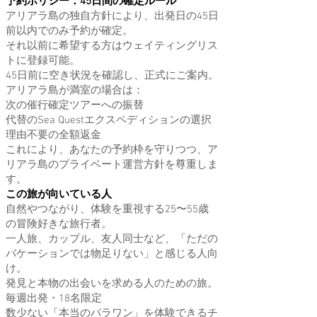
予約ポリシー：45日間の確定ルール
アリアラ島の独自方針により、出発日の45日
前以内でのみ予約が確定。
それ以前に希望する方はウェイティングリス
トに登録可能。
45日前に空き状況を確認し、正式にご案内。
アリアラ島が満室の場合は：
次の催行確定ツアーへの振替
代替のSea Questエクスペディションの選択
理由不要の全額返金
これにより、あなたの予約枠を守りつつ、ア
リアラ島のプライベート運営方針を尊重しま
す。
この旅が向いている人
自然やつながり、体験を重視する25〜55歳
の冒険好きな旅行者。
一人旅、カップル、友人同士など、「ただの
バケーションでは物足りない」と感じる人向
け。
発見と本物の出会いを求める人のための旅。
毎週出発・18名限定
数少ない「本当のパラワン」を体験できるチ