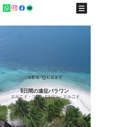
SEA QUEST
5日間の遠征パラワン
エルニド - コロン |コロン - エルニド