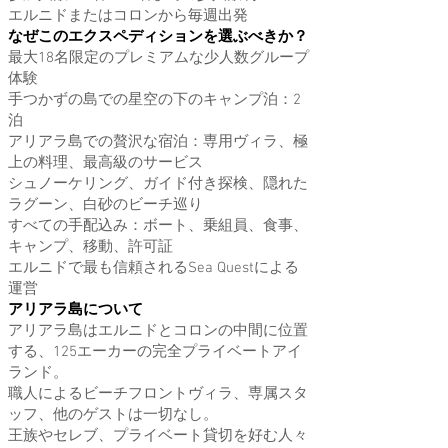
エルニドまたはコロンから毎週出発
なぜこのエクスペディションを選ぶべきか？
最大18名限定のプレミアムな少人数グループ
体験
手つかずの島での星空の下のキャンプ泊：2
泊
アリアラ島での贅沢な宿泊：専用ヴィラ、極
上の料理、最高級のサービス
シュノーケリング、ガイド付き探検、隠れた
ラグーン、白砂のビーチ巡り
すべての手配込み：ボート、乗組員、食事、
キャンプ、移動、許可証
エルニドで最も信頼されるSea Questによる
運営
アリアラ島について
アリアラ島はエルニドとコロンの中間に位置
する、125エーカーの完全プライベートアイ
ランド。
職人によるビーチフロントヴィラ、専属スタ
ッフ、他のゲストは一切なし。
王族やセレブ、プライベート貸切を好む人々