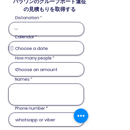
パラワンのグループボート遠征
の見積もりを取得する
Distanation
r
Calendar
*
e
q
u
i
r
How many people
e
d
Names
Phone number
email