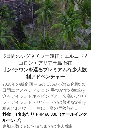
5日間のシグネチャー遠征：エルニド ⇄
コロン + アリアラ島滞在
北パラワンを巡るプレミアムな少人数
制アドベンチャー
2025年の新企画 — Sea Questが贈る究極の5
日間エクスペディション 手つかずの海域を
巡るアイランドホッピングと、名高いアリア
ラ・アイランド・リゾートでの贅沢な2泊を
組み合わせた、一生に一度の冒険旅行。
料金：1名あたり PHP 60,000（オールインク
ルーシブ）
参加人数：6名〜18名までの少人数制