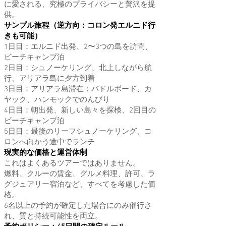
に愛される、究極のプライバシーと贅沢を提
供。
サンプル旅程（逆方向：コロン発エルニド行
きも可能）
1日目：エルニド出発、2〜3つの島を訪問、
ビーチキャンプ泊
2日目：シュノーケリング、北上しながら航
行、アリアラ島に夕方到着
3日目：アリアラ島滞在：パドルボード、カ
ヤック、ハンモックでのんびり
4日目：朝出発、新しい島々を探検、2回目の
ビーチキャンプ泊
5日目：最後のリーフシュノーケリング、コ
ロンへ向かう途中でランチ
現実的な価格と運営体制
これはよくあるツアーではありません。
燃料、クルーの賃金、グルメ料理、許可、ラ
グジュアリー宿泊など、すべてを考慮した価
格。
6名以上の予約が確定した場合にのみ催行さ
れ、質と持続可能性を両立。