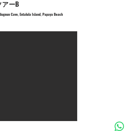
ツアーB
dugnun Cave, Entalula Island, Papaya Beach