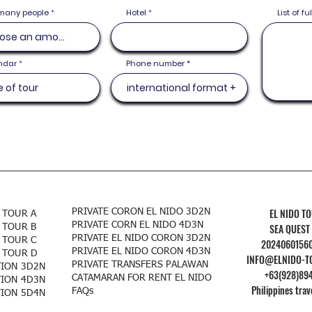
many people
Hotel
List of f
r
ndar
*
Phone number
e
q
u
i
r
e
d
EL NIDO T
PRIVATE CORON EL NIDO 3D2N
 TOUR A
PRIVATE CORN EL NIDO 4D3N
SEA QUEST
 TOUR B
PRIVATE EL NIDO CORON 3D2N
 TOUR C
2024060156
PRIVATE EL NIDO CORON 4D3N
 TOUR D
INFO@ELNIDO-T
PRIVATE TRANSFERS PALAWAN
TION 3D2N
+63(928)89
CATAMARAN FOR RENT EL NIDO
TION 4D3N
Philippines trav
FAQs
TION 5D4N