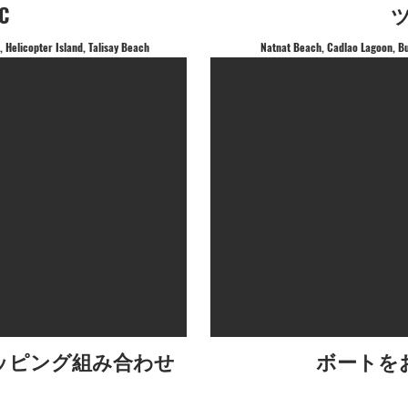
C
 Helicopter Island, Talisay Beach
Natnat Beach, Cadlao Lagoon, B
ッピング組み合わせ
ボートを