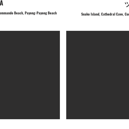
A
n Commando Beach, Payong-Payong Beach
Snake Island, Cathedral Cave, Cu