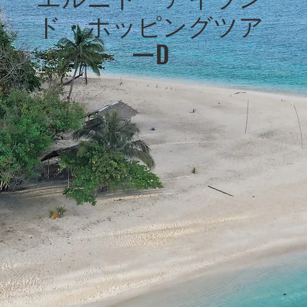
ド・ホッピング
ツア
ーD