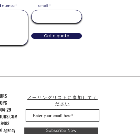
ull names
email
Get a quote
OURS
メーリングリストに参加してく
 OPC
ださい
004-29
OURS.COM
49483
el agency
Subscribe Now