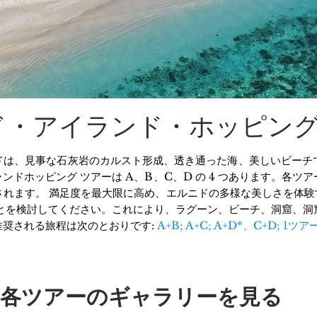
ド・アイランド・ホッピン
ドは、見事な石灰岩のカルスト形成、透き通った海、美しいビーチ
ドホッピング ツアーは A、B、C、D の 4 つあります。各ツ
れます。 満足度を最大限に高め、エルニドの多様な美しさを体験する
ことを検討してください。これにより、ラグーン、ビーチ、洞窟、洞
推奨される旅程は次のとおりです:
A+B; A+C; A+D*、C+D; 1ツ
各ツアーのギャラリーを見る